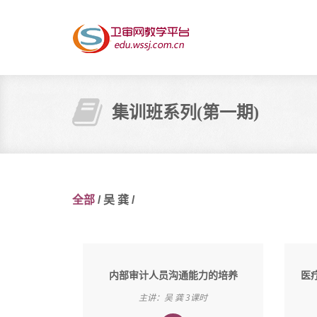
集训班系列(第一期)
全部
/
吴 龚
/
内部审计人员沟通能力的培养
医
主讲：吴 龚 3课时