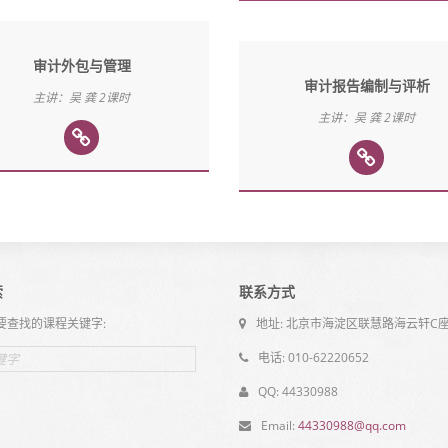
审计外包与管理
审计报告编制与评析
主讲：吴 龚 2课时
主讲：吴 龚 2课时
索
联系方式
要查找的课程关键字:
地址: 北京市海淀区联慧路海云轩C座
电话: 010-62220652
QQ: 44330988
Email:
44330988@qq.com