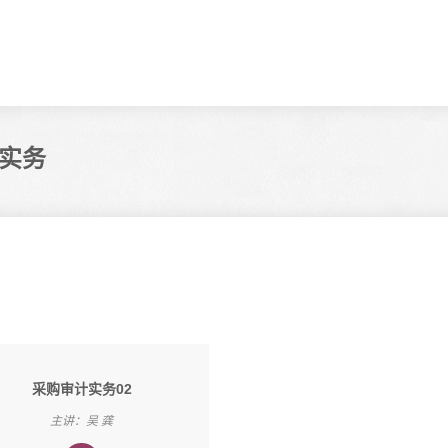
实务
采购审计实务02
主讲：吴 龚