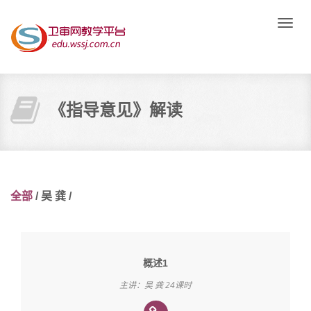
Toggle
naviga
《指导意见》解读
全部
/
吴 龚
/
概述1
主讲：吴 龚 24课时