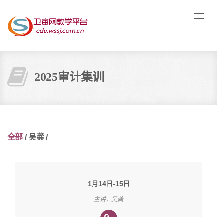
Toggle
naviga
2025审计集训
全部
/
吴龚
/
1月14日-15日
主讲：吴龚